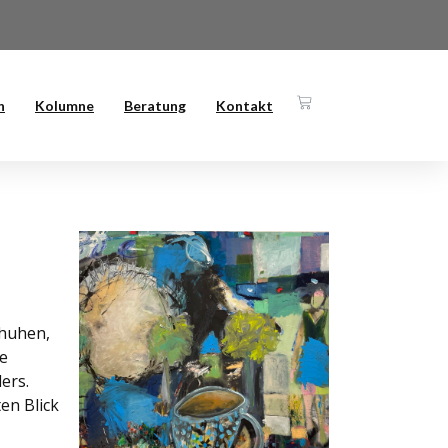
n
Kolumne
Beratung
Kontakt
chuhen,
de
ers.
en Blick