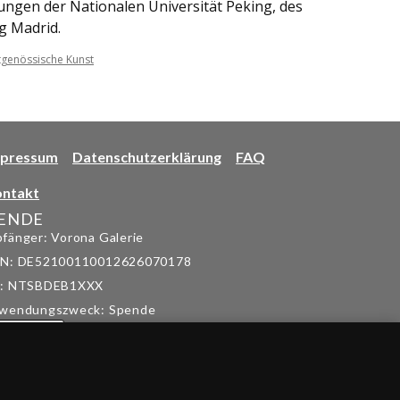
ungen der Nationalen Universität Peking, des
g Madrid.
tgenössische Kunst
mpressum
Datenschutzerklärung
FAQ
ntakt
ENDE
fänger: Vorona Galerie
N: DE52100110012626070178
C: NTSBDEB1XXX
wendungszweck: Spende
PayPal