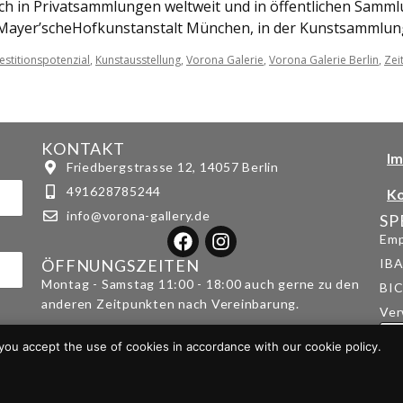
ich in Privatsammlungen weltweit und in öffentlichen Samml
Mayer’scheHofkunstanstalt München, in der Kunstsammlun
vestitionspotenzial
,
Kunstausstellung
,
Vorona Galerie
,
Vorona Galerie Berlin
,
Zei
KONTAKT
I
Friedbergstrasse 12, 14057 Berlin
491628785244
Ko
info@vorona-gallery.de
SP
Emp
ÖFFNUNGSZEITEN
IBA
Montag - Samstag 11:00 - 18:00 auch gerne zu den
BI
anderen Zeitpunkten nach Vereinbarung.
Ver
you accept the use of cookies in accordance with our cookie policy.