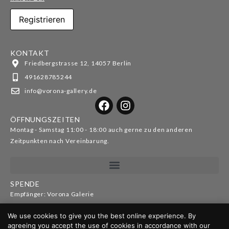
KONTAKT
Friedbergstrasse 12, 14057 Berlin
491628785244
info@vorona-gallery.de
ÖFFNUNGSZEITEN
Montag - Samstag 11:00 - 18:00 auch gerne zu den anderen
Zeitpunkten nach Vereinbarung.
SPENDE
Empfänger: Vorona Galerie
IBAN: DE52100110012626070178
We use cookies to give you the best online experience. By
BIC: NTSBDEB1XXX
agreeing you accept the use of cookies in accordance with our