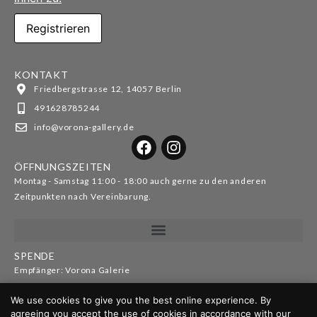
KONTAKT
Friedbergstrasse 12, 14057 Berlin
491628785244
info@vorona-gallery.de
ÖFFNUNGSZEITEN
Montag - Samstag 11:00 - 18:00 auch gerne zu den anderen
Zeitpunkten nach Vereinbarung.
SPENDE
Empfänger: Vorona Galerie
IBAN: DE52100110012626070178
We use cookies to give you the best online experience. By
BIC: NTSBDEB1XXX
agreeing you accept the use of cookies in accordance with our