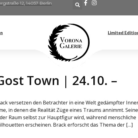
rgstraße 12, 14057 Berlin
en
Limited Editio
Gost Town | 24.10. –
rack versetzen den Betrachter in eine Welt gedämpfter Inn
me, in denen die Realität Züge eines Traums annimmt. Seine
der Raum selbst zur Hauptfigur wird, während menschliche
Silhouetten erscheinen. Brack erforscht das Thema der […]