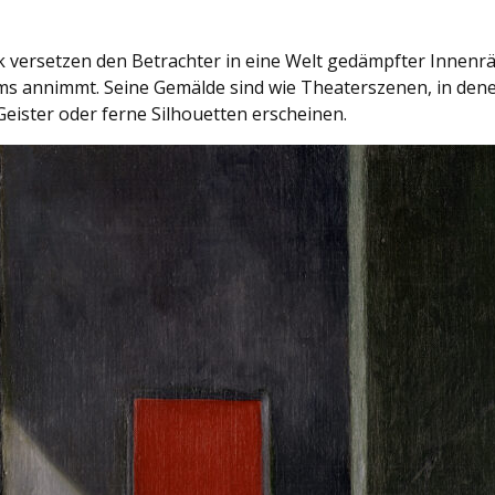
k versetzen den Betrachter in eine Welt gedämpfter Innenr
ms annimmt. Seine Gemälde sind wie Theaterszenen, in dene
eister oder ferne Silhouetten erscheinen.