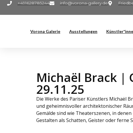
+491628785244
info@vorona-gallery.de
Friedbe
Vorona Galerie
Ausstellungen
Künstler*inn
Michaël Brack | 
29.11.25
Die Werke des Pariser Künstlers Michaël B
und geheimnisvoller architektonischer Räu
Gemälde sind wie Theaterszenen, in denen 
Gestalten als Schatten, Geister oder ferne 