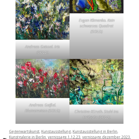
Evgen Klimenko. Kein
schwarzes Quadrat
(SOLD)
Andreas Geissel. Iris
(SOLD)
Andreas Geißel.
Blumenwiese (SOLD)
Christine KEruth. Stuhl ins
Frühjahr (SOLD)
Gegenwartskunst
,
Kunstausstellung
,
Kunstausstellung in Berlin
,
Kunstgalerie in Berlin
,
vernissage 1.12.23
,
vernissage dezember 2023
,