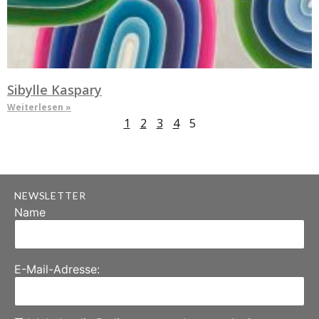
Sibylle Kaspary
Weiterlesen »
1
2
3
4
5
NEWSLETTER
Name
E-Mail-Adresse: