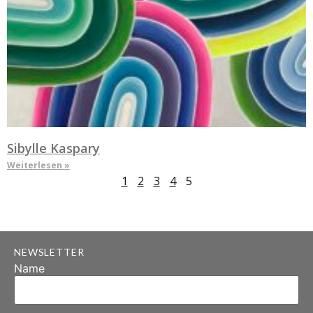
Sibylle Kaspary
Weiterlesen »
1
2
3
4
5
NEWSLETTER
Name